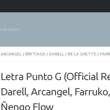
as de música
ARCANGEL
/
BRYTIAGO
/
DARELL
/
DE LA GHETTO
/
FAR
Letra Punto G (Official R
Darell, Arcangel, Farruko
Ñengo Flow