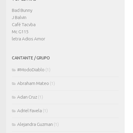
Bad Bunny
J Balvin
Café Tacvba
Mc G115
letra Adios Amor
CANTANTE / GRUPO
#ModoDiablo
(1)
Abraham Mateo
(1)
Adan Cruz
(1)
Adriel Favela
(1)
Alejandra Guzman
(1)