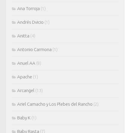
Ana Torroja
(1)
Andrés Dvicio
(1)
Anitta
(4)
Antonio Carmona
(1)
Anuel AA
(8)
Apache
(1)
Arcangel
(13)
Ariel Camacho y Los Plebes del Rancho
(2)
Baby K
(1)
Baby Rasta
(7)