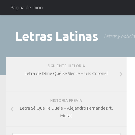
Página de Inicio
Letras Latinas
Letras y notici
SIGUIENTE HISTORIA
Letra de Dime Qué Se Siente – Luis Coronel
HISTORIA PREVIA
Letra Sé Que Te Duele – Alejandro Fernández ft.
Morat