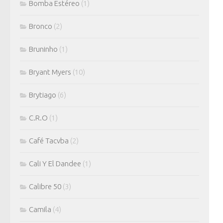
Bomba Estéreo
(1)
Bronco
(2)
Bruninho
(1)
Bryant Myers
(10)
Brytiago
(6)
C.R.O
(1)
Café Tacvba
(2)
Cali Y El Dandee
(1)
Calibre 50
(3)
Camila
(4)