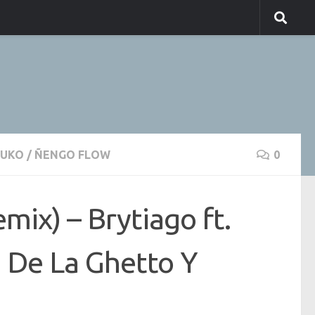
RUKO
/
ÑENGO FLOW
0
emix) – Brytiago ft.
, De La Ghetto Y