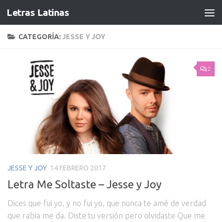
Letras Latinas
CATEGORÍA:
JESSE Y JOY
2
JESSE Y JOY
14 FEBRERO 2017
Letra Me Soltaste – Jesse y Joy
Dices que fui yo, y no fui yo, que nunca te amé de verdad
que rabia me da. Diste tu versión pero olvidaste Que me