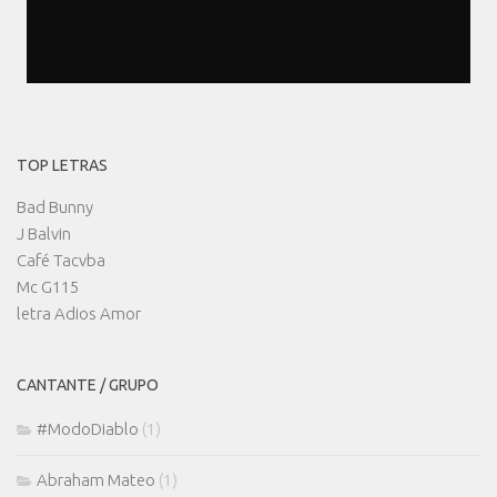
TOP LETRAS
Bad Bunny
J Balvin
Café Tacvba
Mc G115
letra Adios Amor
CANTANTE / GRUPO
#ModoDiablo
(1)
Abraham Mateo
(1)