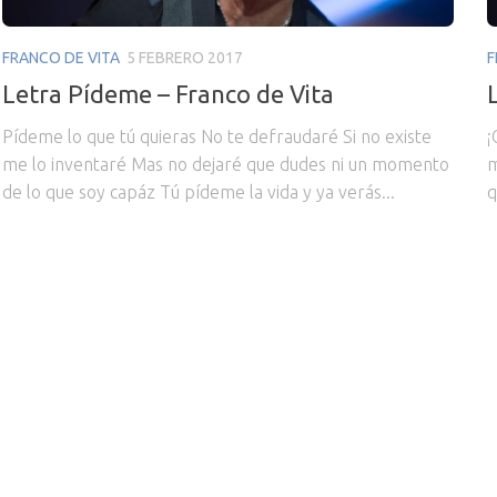
FRANCO DE VITA
5 FEBRERO 2017
F
Letra Pídeme – Franco de Vita
Pídeme lo que tú quieras No te defraudaré Si no existe
¡
me lo inventaré Mas no dejaré que dudes ni un momento
m
de lo que soy capáz Tú pídeme la vida y ya verás...
q