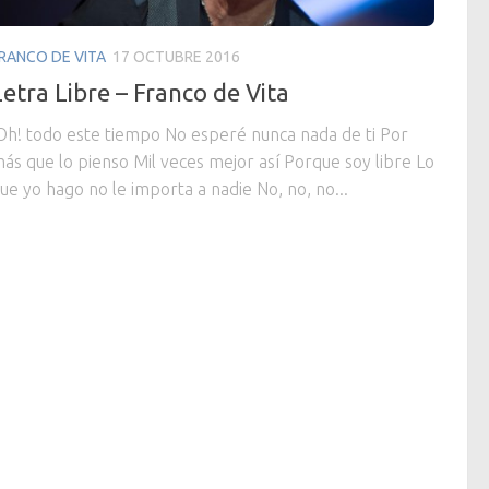
RANCO DE VITA
17 OCTUBRE 2016
Letra Libre – Franco de Vita
Oh! todo este tiempo No esperé nunca nada de ti Por
ás que lo pienso Mil veces mejor así Porque soy libre Lo
ue yo hago no le importa a nadie No, no, no...