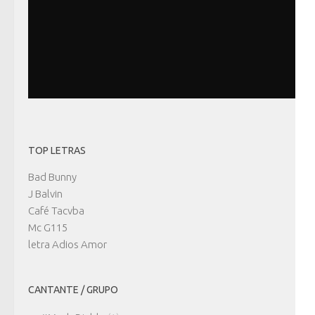
TOP LETRAS
Bad Bunny
J Balvin
Café Tacvba
Mc G115
letra Adios Amor
CANTANTE / GRUPO