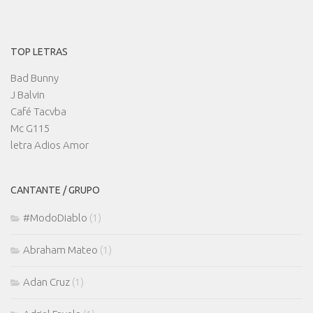
TOP LETRAS
Bad Bunny
J Balvin
Café Tacvba
Mc G115
letra Adios Amor
CANTANTE / GRUPO
#ModoDiablo
(1)
Abraham Mateo
(1)
Adan Cruz
(1)