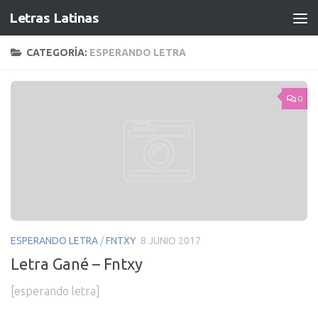
Letras Latinas
CATEGORÍA:
ESPERANDO LETRA
0
ESPERANDO LETRA
/
FNTXY
8 JUNIO 2017
Letra Gané – Fntxy
[esperando letra]