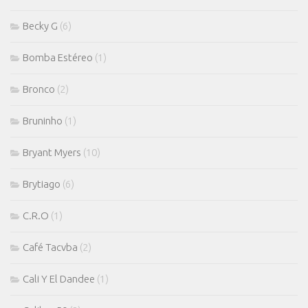
Becky G
(6)
Bomba Estéreo
(1)
Bronco
(2)
Bruninho
(1)
Bryant Myers
(10)
Brytiago
(6)
C.R.O
(1)
Café Tacvba
(2)
Cali Y El Dandee
(1)