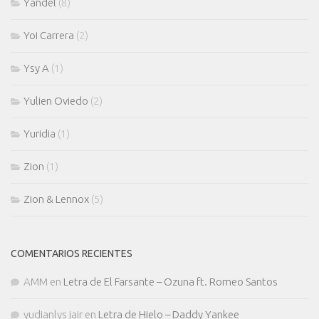
Yandel
(8)
Yoi Carrera
(2)
Ysy A
(1)
Yulien Oviedo
(2)
Yuridia
(1)
Zion
(1)
Zion & Lennox
(5)
COMENTARIOS RECIENTES
AMM
en
Letra de El Farsante – Ozuna ft. Romeo Santos
yudianlys jair
en
Letra de Hielo – Daddy Yankee