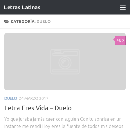
Letras Latinas
CATEGORÍA:
DUELO
0
DUELO
24 MARZO 2017
Letra Eres Vida – Duelo
Yo que juraba jamás caer con alguien Con tu sonrisa en un
instante me rendí Hoy eres la fuente de todos mis deseos