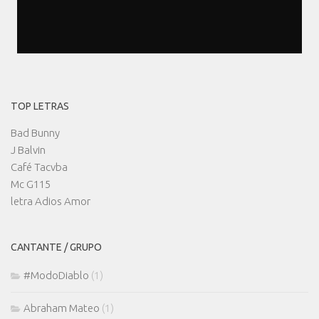
TOP LETRAS
Bad Bunny
J Balvin
Café Tacvba
Mc G115
letra Adios Amor
CANTANTE / GRUPO
#ModoDiablo
(1)
Abraham Mateo
(1)