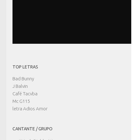
TOP LETRAS
Bad Bunny
J Balvin
Café Tacvba
Mc G115
letra Adios Amor
CANTANTE / GRUPO