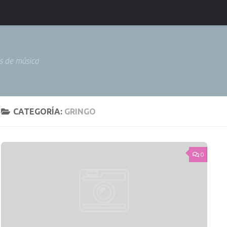
as de música
CATEGORÍA:
GRINGO
0