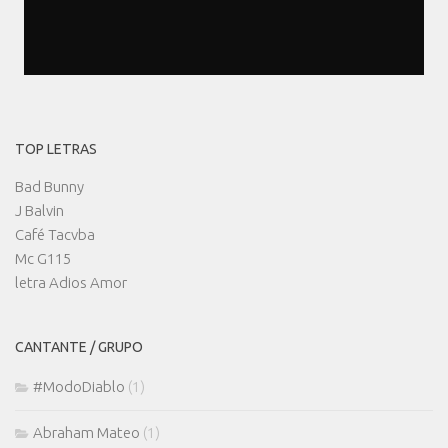
TOP LETRAS
Bad Bunny
J Balvin
Café Tacvba
Mc G115
letra Adios Amor
CANTANTE / GRUPO
#ModoDiablo
(1)
Abraham Mateo
(1)