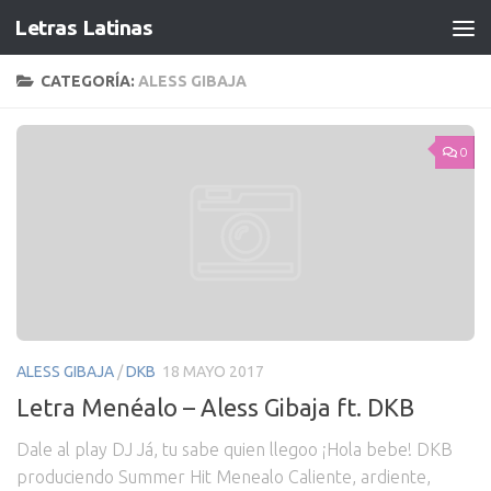
Letras Latinas
CATEGORÍA:
ALESS GIBAJA
0
ALESS GIBAJA
/
DKB
18 MAYO 2017
Letra Menéalo – Aless Gibaja ft. DKB
​Dale al play DJ Já, tu sabe quien llegoo ¡Hola bebe! DKB
produciendo Summer Hit Menealo Caliente, ardiente,