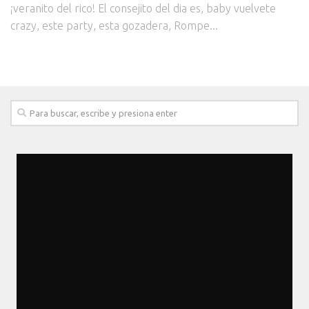
¡veranito del rico! El consejito del dia es, baby vuelvete
crazy, este party, esta gozadera, Rompe...