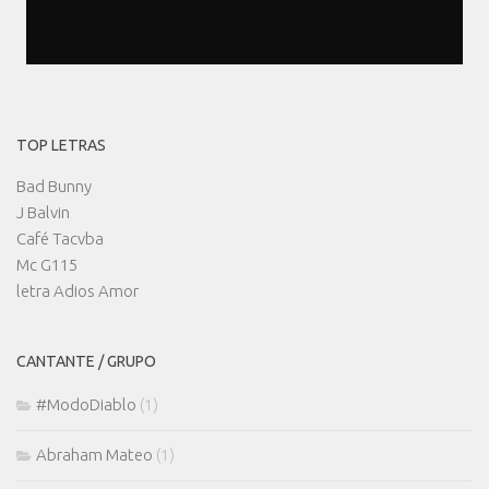
TOP LETRAS
Bad Bunny
J Balvin
Café Tacvba
Mc G115
letra Adios Amor
CANTANTE / GRUPO
#ModoDiablo
(1)
Abraham Mateo
(1)