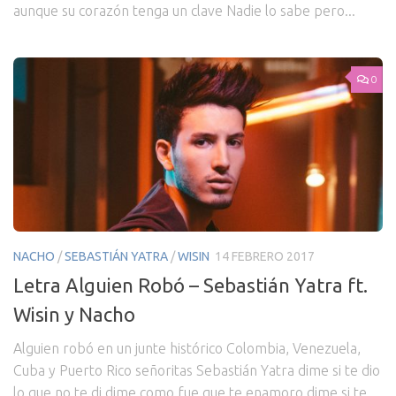
aunque su corazón tenga un clave Nadie lo sabe pero...
0
NACHO
/
SEBASTIÁN YATRA
/
WISIN
14 FEBRERO 2017
Letra Alguien Robó – Sebastián Yatra ft.
Wisin y Nacho
Alguien robó en un junte histórico Colombia, Venezuela,
Cuba y Puerto Rico señoritas Sebastián Yatra dime si te dio
lo que no te di dime como fue que te enamoro dime si te