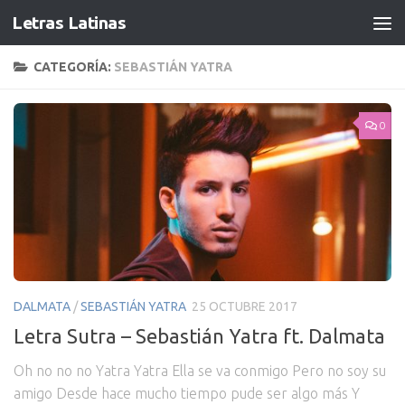
Letras Latinas
CATEGORÍA:
SEBASTIÁN YATRA
0
DALMATA
/
SEBASTIÁN YATRA
25 OCTUBRE 2017
Letra Sutra – Sebastián Yatra ft. Dalmata
Oh no no no Yatra Yatra Ella se va conmigo Pero no soy su
amigo Desde hace mucho tiempo pude ser algo más Y