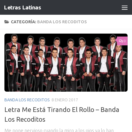
Letras Latinas
CATEGORÍA:
BANDA LOS RECODITOS
0
BANDA LOS RECODITOS
8 ENERO 2017
Letra Me Está Tirando El Rollo – Banda
Los Recoditos
Me pone nervioso cuando la miro a los ojos ya lo han