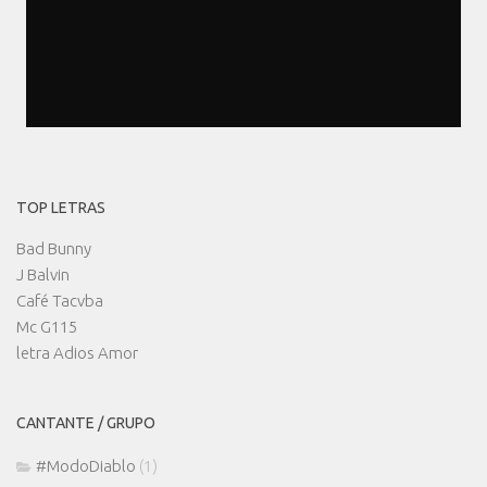
TOP LETRAS
Bad Bunny
J Balvin
Café Tacvba
Mc G115
letra Adios Amor
CANTANTE / GRUPO
#ModoDiablo
(1)