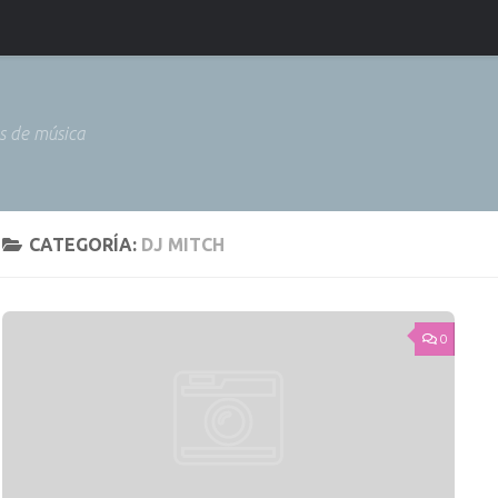
as de música
CATEGORÍA:
DJ MITCH
0