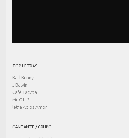
TOP LETRAS
Bad Bunny
J Balvin
Café Tacvba
Mc G115
letra Adios Amor
CANTANTE / GRUPO