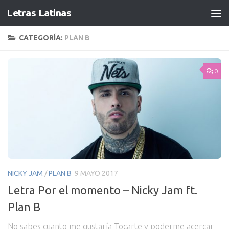
Letras Latinas
CATEGORÍA:
PLAN B
0
NICKY JAM
/
PLAN B
9 MAYO 2017
Letra Por el momento – Nicky Jam ft.
Plan B
No sabes cuanto me gustaría Tocarte y poderme acercar