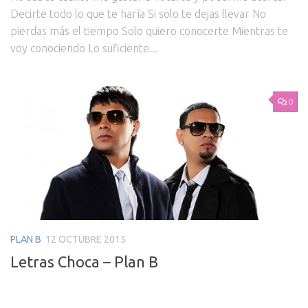
Decirte todo lo que te haría Si solo te dejas llevar No
pierdas más el tiempo Solo quiero conocerte Mientras te
voy conociendo Lo suficiente...
0
PLAN B
12 OCTUBRE 2015
Letras Choca – Plan B