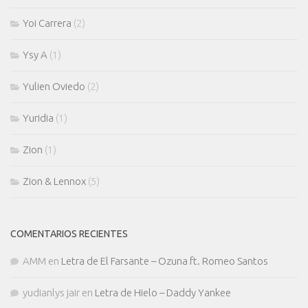
Yoi Carrera
(2)
Ysy A
(1)
Yulien Oviedo
(2)
Yuridia
(1)
Zion
(1)
Zion & Lennox
(5)
COMENTARIOS RECIENTES
AMM
en
Letra de El Farsante – Ozuna ft. Romeo Santos
yudianlys jair
en
Letra de Hielo – Daddy Yankee