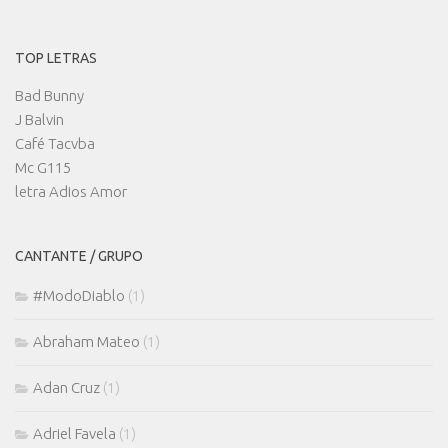
TOP LETRAS
Bad Bunny
J Balvin
Café Tacvba
Mc G115
letra Adios Amor
CANTANTE / GRUPO
#ModoDiablo
(1)
Abraham Mateo
(1)
Adan Cruz
(1)
Adriel Favela
(1)