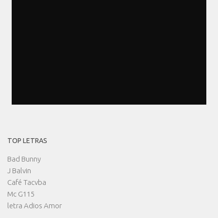
TOP LETRAS
Bad Bunny
J Balvin
Café Tacvba
Mc G115
letra Adios Amor