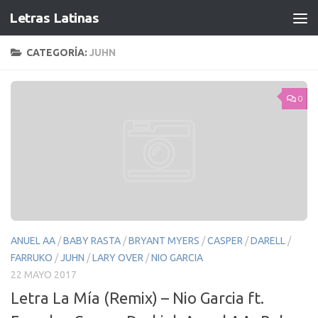
Letras Latinas
CATEGORÍA:
JUHN
0
ANUEL AA
/
BABY RASTA
/
BRYANT MYERS
/
CASPER
/
DARELL
/
FARRUKO
/
JUHN
/
LARY OVER
/
NIO GARCIA
22 MAYO 2017
Letra La Mía (Remix) – Nio Garcia ft.