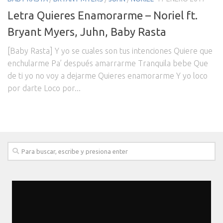
Letra Quieres Enamorarme – Noriel ft.
Bryant Myers, Juhn, Baby Rasta
[Baby Rasta] Y yo se cuales son tus intenciones Quiere que
enchularme Pa’ después amarrarme Tranquila bebe Que
de ti yo no voy a dejarme Quieres enamorarme Y yo loco
por darte Loco por...