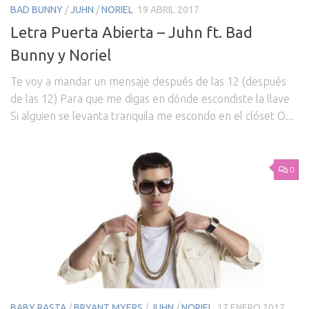
BAD BUNNY
/
JUHN
/
NORIEL
19 ABRIL 2017
Letra Puerta Abierta – Juhn ft. Bad
Bunny y Noriel
Te voy a mandar un mensaje después de las 12 (después
de las 12) Para que me digas en dónde escondiste la llave
Si alguien se levanta tranquila me escondo en el clóset O...
0
BABY RASTA
/
BRYANT MYERS
/
JUHN
/
NORIEL
17 ENERO 2017