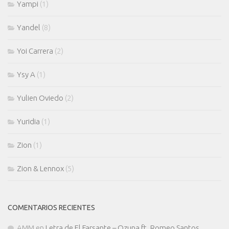
Yampi
(1)
Yandel
(8)
Yoi Carrera
(2)
Ysy A
(1)
Yulien Oviedo
(2)
Yuridia
(1)
Zion
(1)
Zion & Lennox
(5)
COMENTARIOS RECIENTES
AMM
en
Letra de El Farsante – Ozuna ft. Romeo Santos