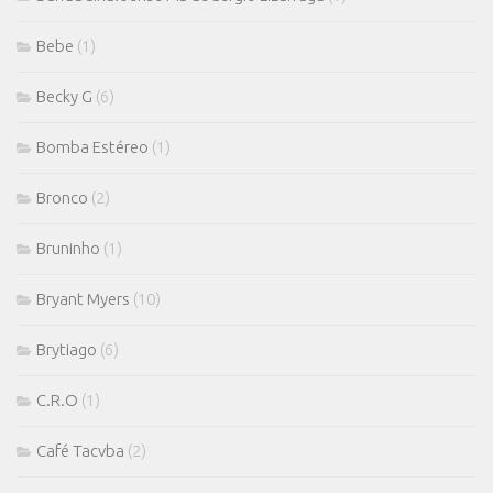
Bebe
(1)
Becky G
(6)
Bomba Estéreo
(1)
Bronco
(2)
Bruninho
(1)
Bryant Myers
(10)
Brytiago
(6)
C.R.O
(1)
Café Tacvba
(2)