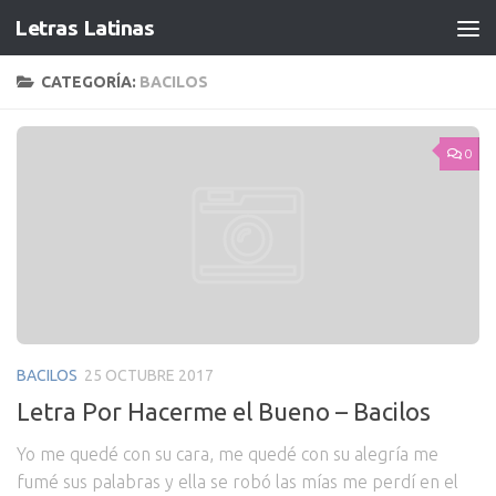
Letras Latinas
CATEGORÍA:
BACILOS
0
BACILOS
25 OCTUBRE 2017
Letra Por Hacerme el Bueno – Bacilos
Yo me quedé con su cara, me quedé con su alegría me
fumé sus palabras y ella se robó las mías me perdí en el