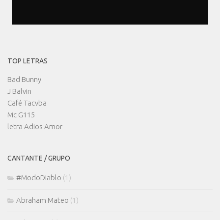
TOP LETRAS
Bad Bunny
J Balvin
Café Tacvba
Mc G115
letra Adios Amor
CANTANTE / GRUPO
#ModoDiablo
(1)
Abraham Mateo
(1)