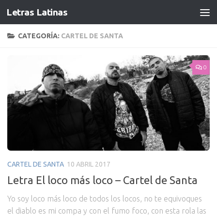
Letras Latinas
CATEGORÍA:
CARTEL DE SANTA
0
CARTEL DE SANTA
10 ABRIL 2017
Letra El loco más loco – Cartel de Santa
Yo soy loco más loco de todos los locos, no te equivoques
el diablo es mi compa y con el fumo foco, con esta rola las