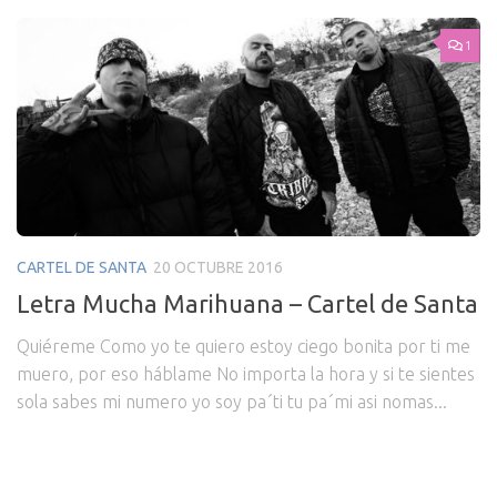
1
CARTEL DE SANTA
20 OCTUBRE 2016
Letra Mucha Marihuana – Cartel de Santa
Quiéreme Como yo te quiero estoy ciego bonita por ti me
muero, por eso háblame No importa la hora y si te sientes
sola sabes mi numero yo soy pa´ti tu pa´mi asi nomas...