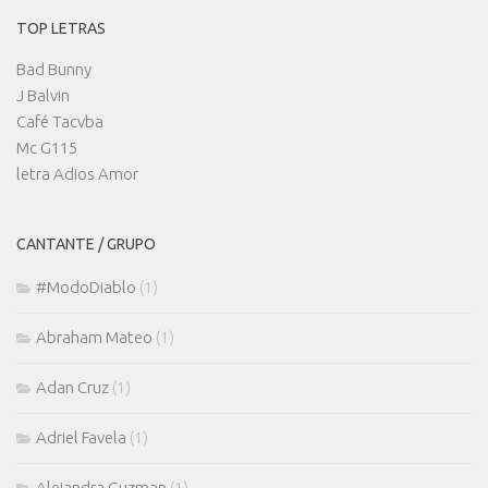
TOP LETRAS
Bad Bunny
J Balvin
Café Tacvba
Mc G115
letra Adios Amor
CANTANTE / GRUPO
#ModoDiablo
(1)
Abraham Mateo
(1)
Adan Cruz
(1)
Adriel Favela
(1)
Alejandra Guzman
(1)