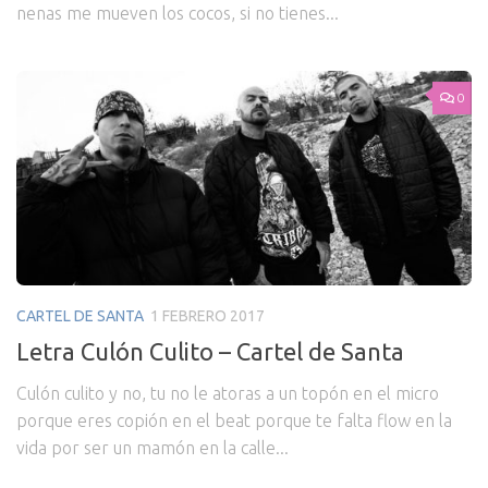
nenas me mueven los cocos, si no tienes...
0
CARTEL DE SANTA
1 FEBRERO 2017
Letra Culón Culito – Cartel de Santa
Culón culito y no, tu no le atoras a un topón en el micro
porque eres copión en el beat porque te falta flow en la
vida por ser un mamón en la calle...