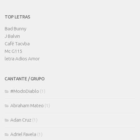
TOP LETRAS
Bad Bunny
J Balvin
Café Tacvba
Mc G115
letra Adios Amor
CANTANTE / GRUPO
#ModoDiablo
(1)
Abraham Mateo
(1)
Adan Cruz
(1)
Adriel Favela
(1)