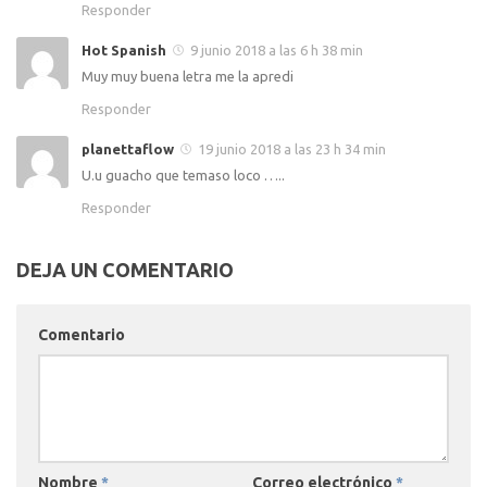
Responder
Hot Spanish
9 junio 2018 a las 6 h 38 min
Muy muy buena letra me la apredi
Responder
planettaflow
19 junio 2018 a las 23 h 34 min
U.u guacho que temaso loco …..
Responder
DEJA UN COMENTARIO
Comentario
Nombre
*
Correo electrónico
*